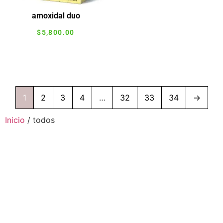
amoxidal duo
$
5,800.00
Agregar al carrito
1
2
3
4
…
32
33
34
→
Inicio
/ todos