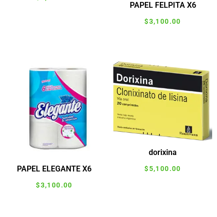
PAPEL FELPITA X6
Agregar al carrito
$
3,100.00
Agregar al carrito
dorixina
PAPEL ELEGANTE X6
$
5,100.00
$
3,100.00
Agregar al carrito
Agregar al carrito