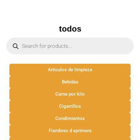
todos
Articulos de limpieza
Bebidas
Carne por kilo
Cigarrillos
Condimientos
Fiambres d eprimera