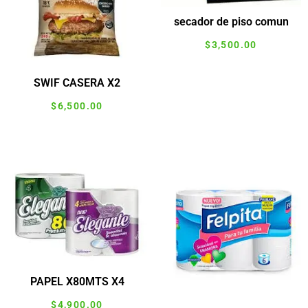
secador de piso comun
$
3,500.00
Agregar al carrito
SWIF CASERA X2
$
6,500.00
Agregar al carrito
PAPEL X80MTS X4
$
4,900.00