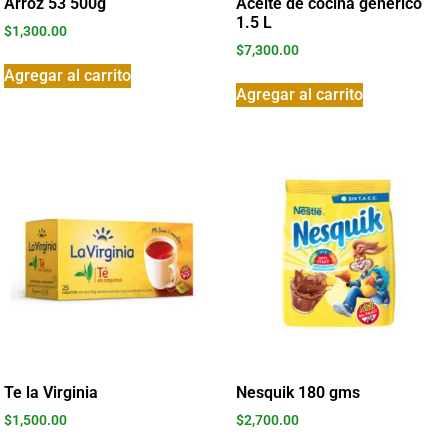
Arroz 53 500g
Aceite de cocina genérico
1.5 L
$
1,300.00
$
7,300.00
Agregar al carrito
Agregar al carrito
Te la Virginia
Nesquik 180 gms
$
1,500.00
$
2,700.00