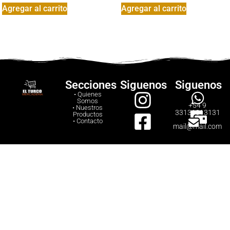
Agregar al carrito
Agregar al carrito
Secciones
Siguenos
Siguenos
• Quienes
Somos
+54 9
• Nuestros
33131313131
Productos
• Contacto
mail@mail.com