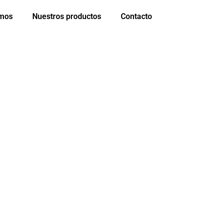
omos
Nuestros productos
Contacto
A VIERNES
ra vos!