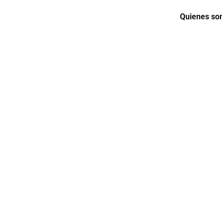
Quienes s
ENTREGAS DE MARTES 
s los mejores descuentos pa