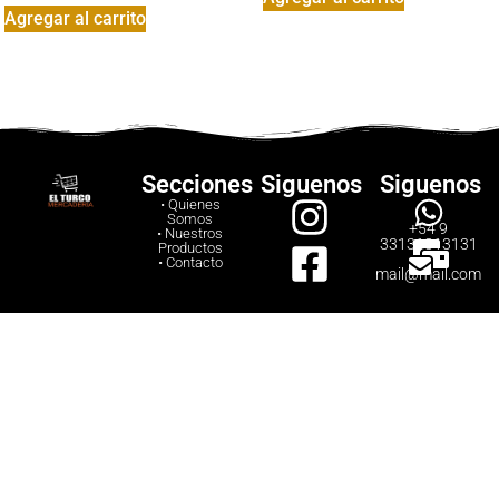
Agregar al carrito
Secciones
Siguenos
Siguenos
• Quienes
Somos
+54 9
• Nuestros
33131313131
Productos
• Contacto
mail@mail.com