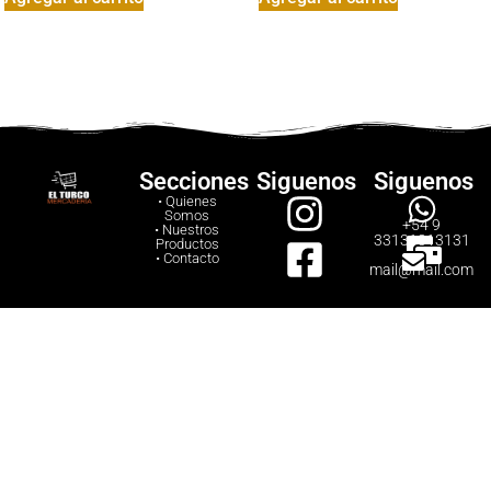
Secciones
Siguenos
Siguenos
• Quienes
Somos
+54 9
• Nuestros
33131313131
Productos
• Contacto
mail@mail.com