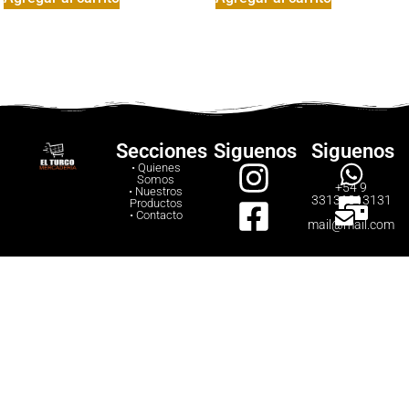
Secciones
Siguenos
Siguenos
• Quienes
Somos
+54 9
• Nuestros
33131313131
Productos
• Contacto
mail@mail.com