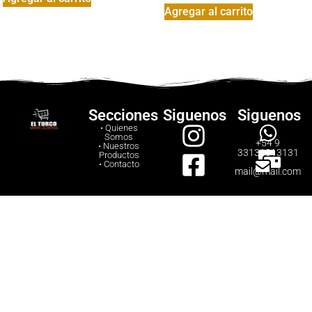
Agregar al carrito
Secciones
Siguenos
Siguenos
• Quienes
Somos
+54 9
• Nuestros
33131313131
Productos
• Contacto
mail@mail.com