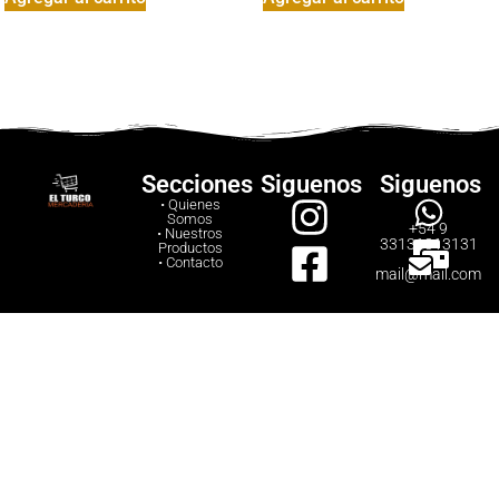
Secciones
Siguenos
Siguenos
• Quienes
Somos
+54 9
• Nuestros
33131313131
Productos
• Contacto
mail@mail.com