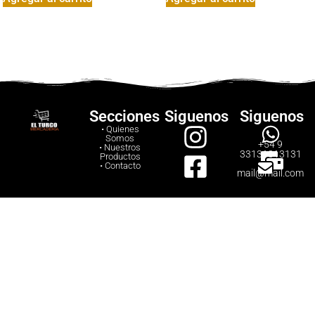
Secciones
Siguenos
Siguenos
• Quienes
Somos
+54 9
• Nuestros
33131313131
Productos
• Contacto
mail@mail.com