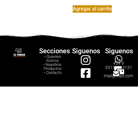
Agregar al carrito
Secciones
Siguenos
Siguenos
• Quienes
Somos
+54 9
• Nuestros
33131313131
Productos
• Contacto
mail@mail.com