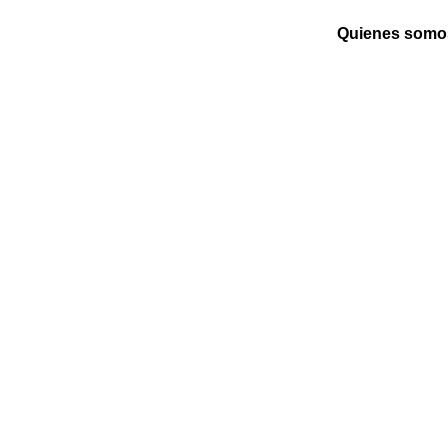
Quienes somo
NTREGAS DE MARTES
s los mejores descuentos pa