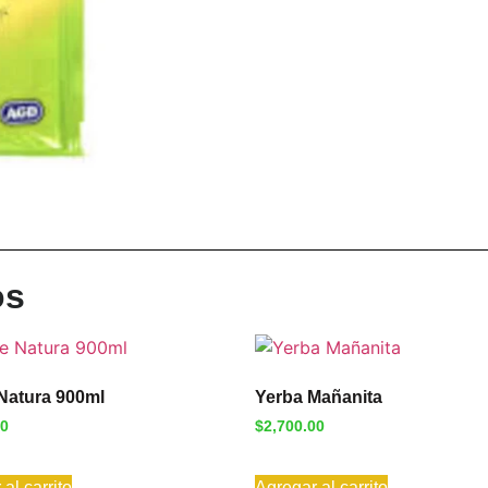
os
Natura 900ml
Yerba Mañanita
00
$
2,700.00
al carrito
Agregar al carrito