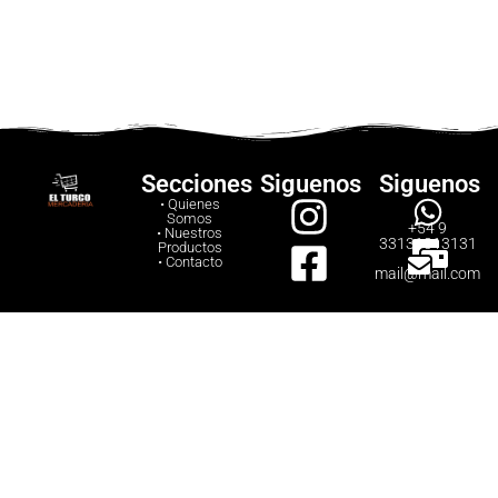
Secciones
Siguenos
Siguenos
• Quienes
Somos
+54 9
• Nuestros
33131313131
Productos
• Contacto
mail@mail.com