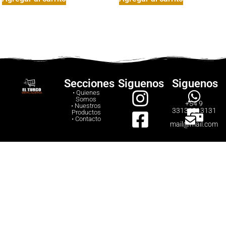
Secciones
Siguenos
Siguenos
• Quienes
Somos
+54 9
• Nuestros
33131313131
Productos
• Contacto
mail@mail.com