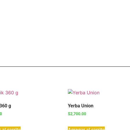
360 g
Yerba Union
00
$
2,700.00
 al carrito
Agregar al carrito