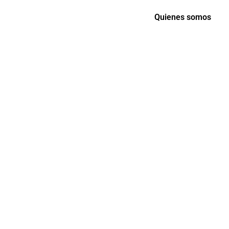
Quienes somos
ENTREGAS DE MARTES 
s los mejores descuentos pa