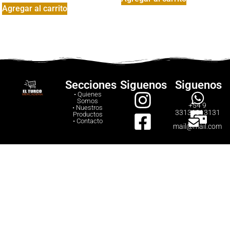
Agregar al carrito
Secciones
Siguenos
Siguenos
• Quienes
Somos
+54 9
• Nuestros
33131313131
Productos
• Contacto
mail@mail.com