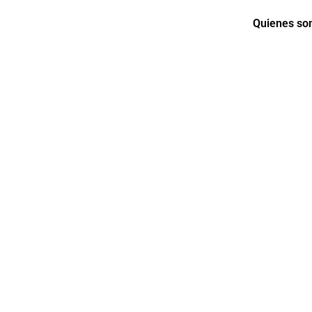
Quienes s
ENTREGAS DE MARTES 
s los mejores descuentos pa