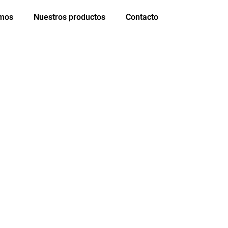
omos
Nuestros productos
Contacto
A VIERNES
ra vos!