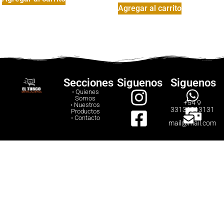
Agregar al carrito
Secciones
Siguenos
Siguenos
• Quienes
Somos
+54 9
• Nuestros
33131313131
Productos
• Contacto
mail@mail.com