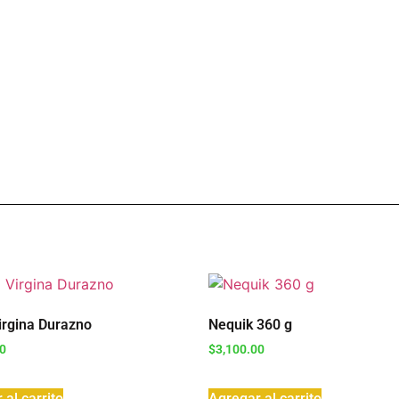
irgina Durazno
Nequik 360 g
00
$
3,100.00
 al carrito
Agregar al carrito