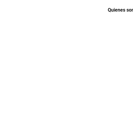
Quienes s
ENTREGAS DE MARTES 
s los mejores descuentos pa