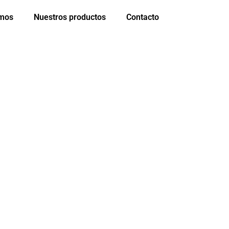
omos
Nuestros productos
Contacto
A VIERNES
ra vos!